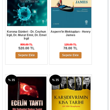
Korona Günleri - Dr. Ceyhun
Aspern’in Mektupları - Henry
İrgil, Dr. Murat Emir, Dr. Emel
James
İrgil
800.00 TL
120.00 TL
520.00 TL
78.00 TL
Sepete Ekle
Sepete Ekle
% 35
% 35