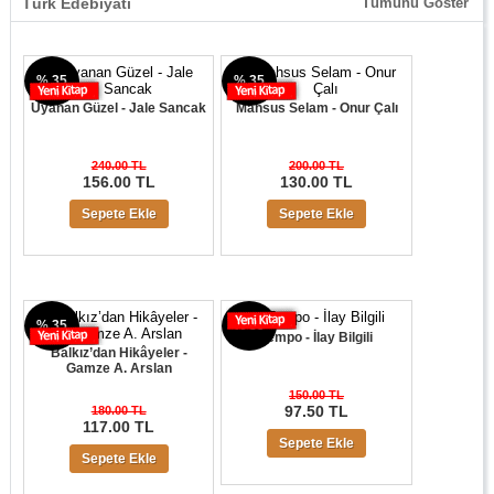
Türk Edebiyatı
Tümünü Göster
% 35
% 35
Uyanan Güzel - Jale Sancak
Mahsus Selam - Onur Çalı
240.00 TL
200.00 TL
156.00 TL
130.00 TL
Sepete Ekle
Sepete Ekle
% 35
% 35
Tempo - İlay Bilgili
Balkız’dan Hikâyeler -
Gamze A. Arslan
150.00 TL
97.50 TL
180.00 TL
117.00 TL
Sepete Ekle
Sepete Ekle