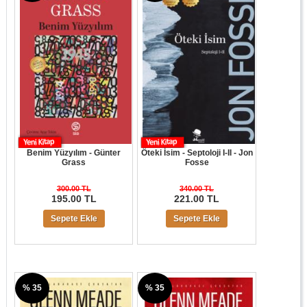
Benim Yüzyılım - Günter
Öteki İsim - Septoloji I-II - Jon
Grass
Fosse
300.00 TL
340.00 TL
195.00 TL
221.00 TL
Sepete Ekle
Sepete Ekle
% 35
% 35