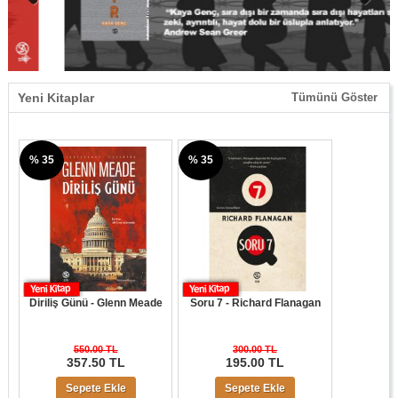
Previous
Next
Yeni Kitaplar
Tümünü Göster
% 35
% 35
Diriliş Günü - Glenn Meade
Soru 7 - Richard Flanagan
550.00 TL
300.00 TL
357.50 TL
195.00 TL
Sepete Ekle
Sepete Ekle