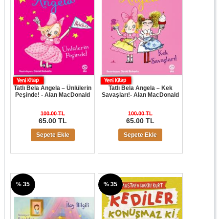
Tatlı Bela Angela – Ünlülerin
Tatlı Bela Angela – Kek
Peşinde! - Alan MacDonald
Savaşları!- Alan MacDonald
100.00 TL
100.00 TL
65.00 TL
65.00 TL
Sepete Ekle
Sepete Ekle
% 35
% 35