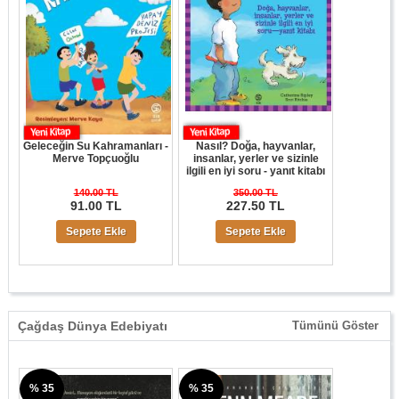
Geleceğin Su Kahramanları -
Nasıl? Doğa, hayvanlar,
Merve Topçuoğlu
insanlar, yerler ve sizinle
ilgili en iyi soru - yanıt kitabı
140.00 TL
350.00 TL
91.00 TL
227.50 TL
Sepete Ekle
Sepete Ekle
Çağdaş Dünya Edebiyatı
Tümünü Göster
% 35
% 35