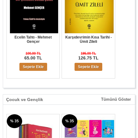
Ecelin Tahtı - Mehmet
Karşıdevrimin Kısa Tarihi -
Gençer
Ümit Zileli
100.00 TL
195.00 TL
65.00 TL
126.75 TL
Sepete Ekle
Sepete Ekle
Çocuk ve Gençlik
Tümünü Göster
% 35
% 35