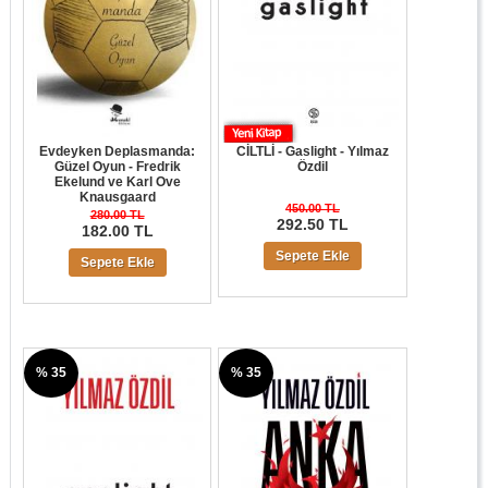
Evdeyken Deplasmanda:
CİLTLİ - Gaslight - Yılmaz
Güzel Oyun - Fredrik
Özdil
Ekelund ve Karl Ove
Knausgaard
450.00 TL
280.00 TL
292.50 TL
182.00 TL
Sepete Ekle
Sepete Ekle
% 35
% 35