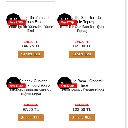
% 35
% 35
İnsan İşi Bir Yalnızlık - Yasin
Belki Bir Gün Ben De - Şule
Erol
Toptaş
225.00 TL
260.00 TL
146.25 TL
169.00 TL
Sepete Ekle
Sepete Ekle
% 35
% 35
Gelecek Günlerin Şarabı -
Tabula Rasa - Özdemir İnce
Tuğrul Akyol
150.00 TL
190.00 TL
97.50 TL
123.50 TL
Sepete Ekle
Sepete Ekle