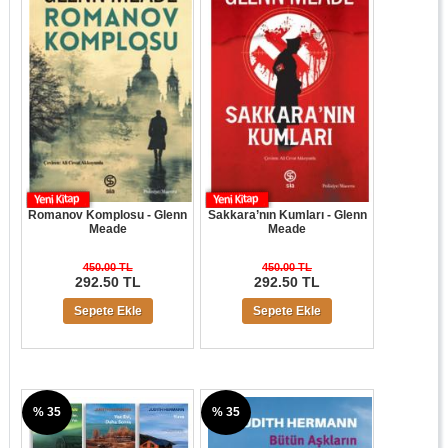
Romanov Komplosu - Glenn
Sakkara’nın Kumları - Glenn
Meade
Meade
450.00 TL
450.00 TL
292.50 TL
292.50 TL
Sepete Ekle
Sepete Ekle
% 35
% 35