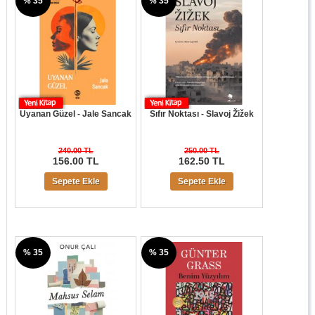
% 35
% 35
Uyanan Güzel - Jale Sancak
Sıfır Noktası - Slavoj Žižek
240.00 TL
250.00 TL
156.00 TL
162.50 TL
Sepete Ekle
Sepete Ekle
% 35
% 35