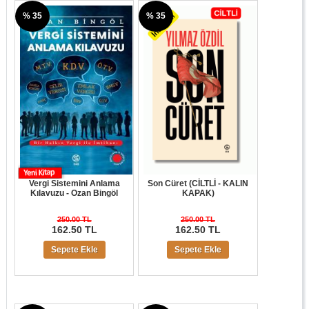
% 35
% 35
Vergi Sistemini Anlama
Son Cüret (CİLTLİ - KALIN
Kılavuzu - Ozan Bingöl
KAPAK)
250.00 TL
250.00 TL
162.50 TL
162.50 TL
Sepete Ekle
Sepete Ekle