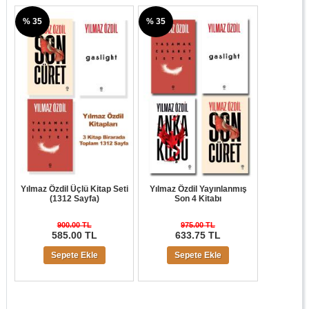
% 35
% 35
Yılmaz Özdil Üçlü Kitap Seti
Yılmaz Özdil Yayınlanmış
(1312 Sayfa)
Son 4 Kitabı
900.00 TL
975.00 TL
585.00 TL
633.75 TL
Sepete Ekle
Sepete Ekle