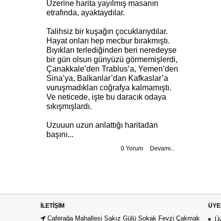
Üzerine harita yayılmış masanın
etrafında, ayaktaydılar.
Talihsiz bir kuşağın çocuklarıydılar.
Hayat onları hep mecbur bırakmıştı.
Bıyıkları terlediğinden beri neredeyse
bir gün olsun günyüzü görmemişlerdi,
Çanakkale’den Trablus’a, Yemen’den
Sina’ya, Balkanlar’dan Kafkaslar’a
vuruşmadıkları coğrafya kalmamıştı.
Ve neticede, işte bu daracık odaya
sıkışmışlardı.
Uzuuun uzun anlattığı haritadan
başını...
0 Yorum
Devamı...
İLETIŞIM
ÜYE
Caferağa Mahallesi Sakız Gülü Sokak Fevzi Çakmak
Üy