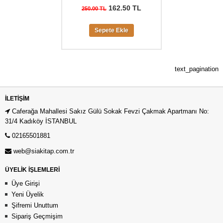
162.50 TL
250.00 TL
Sepete Ekle
text_pagination
İLETIŞIM
Caferağa Mahallesi Sakız Gülü Sokak Fevzi Çakmak Apartmanı No:
31/4 Kadıköy İSTANBUL
02165501881
web@siakitap.com.tr
ÜYELİK İŞLEMLERİ
Üye Girişi
Yeni Üyelik
Şifremi Unuttum
Sipariş Geçmişim