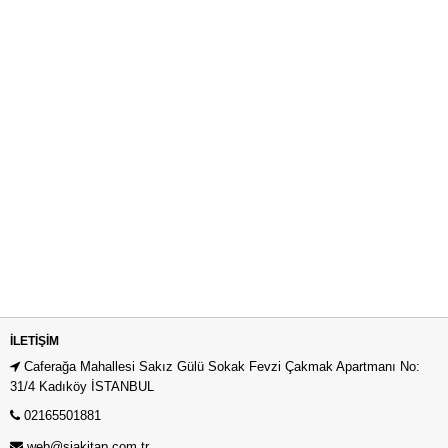
İLETIŞIM
Caferağa Mahallesi Sakız Gülü Sokak Fevzi Çakmak Apartmanı No:
31/4 Kadıköy İSTANBUL
02165501881
web@siakitap.com.tr