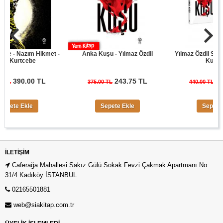
- Nazım Hikmet -
Anka Kuşu - Yılmaz Özdil
Yılmaz Özdil Son Cüre
urtcebe
Kuşu Seti
390.00 TL
243.75 TL
286.00
375.00 TL
440.00 TL
e Ekle
Sepete Ekle
Sepete Ekle
İLETIŞIM
Caferağa Mahallesi Sakız Gülü Sokak Fevzi Çakmak Apartmanı No:
31/4 Kadıköy İSTANBUL
02165501881
web@siakitap.com.tr