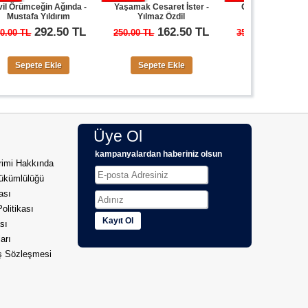
n Ağında -
Yaşamak Cesaret İster -
Gaslight - Yılmaz Özdil
O
ldırım
Yılmaz Özdil
2.50 TL
162.50 TL
227.50 TL
250.00 TL
350.00 TL
Ekle
Sepete Ekle
Sepete Ekle
Üye Ol
kampanyalardan haberiniz olsun
imi Hakkında
ükümlülüğü
kası
Politikası
Kayıt Ol
sı
arı
ış Sözleşmesi