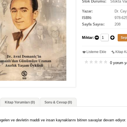
Stok Durumu:
Stokta Va
Yazar:
Dr. Cey
ISBN:
978-62
Sayfa Sayısı:
208
Miktar:
Listeme Ekle
Kitap Ka
0 yorum y
Kitap Yorumları (0)
Soru & Cevap (0)
regelen ve devletin maddi ve insan kaynaklarını bitiren savaşlar devam ediyor.