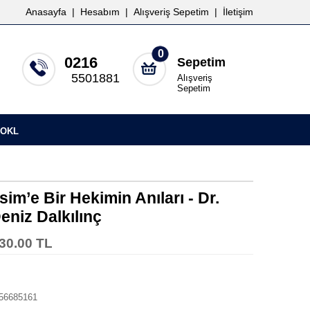
Anasayfa
|
Hesabım
|
Alışveriş Sepetim
|
İletişim
0
0216
Sepetim
5501881
Alışveriş
Sepetim
OKL
im’e Bir Hekimin Anıları - Dr.
eniz Dalkılınç
30.00 TL
56685161