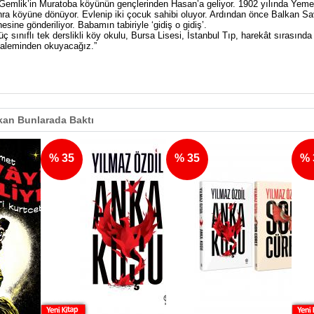
 Gemlik’in Muratoba köyünün gençlerinden Hasan’a geliyor. 1902 yılında Yem
nra köyüne dönüyor. Evlenip iki çocuk sahibi oluyor. Ardından önce Balkan 
sine gönderiliyor. Babamın tabiriyle ‘gidiş o gidiş’.
ç sınıflı tek derslikli köy okulu, Bursa Lisesi, İstanbul Tıp, harekât sırasınd
kaleminden okuyacağız.”
an Bunlarada Baktı
% 35
% 35
% 35