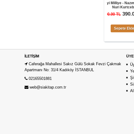
ÇEKİLİŞ SONUÇLARI
Kuvayi Milliye - Nazım Hikmet -
Nuri Kurtcebe
0.00 TL
390.00 TL
600.00 TL
0.00 $
Sepete Ekle
Sepete Ekle
İLETIŞIM
ÜYE
Caferağa Mahallesi Sakız Gülü Sokak Fevzi Çakmak
Üy
Apartmanı No: 31/4 Kadıköy İSTANBUL
Ye
Şi
02165501881
Si
web@siakitap.com.tr
Al