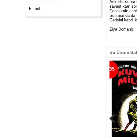
Askerlik sırası
savaştıktan so
Tarih
Çanakkale cephe
Sonrasında da ü
Gerisini kendi 
Ziya Domaniç
Bu Ürüne Bak
% 35