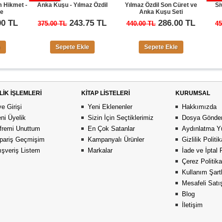
Anka Kuşu - Yılmaz Özdil
Yılmaz Özdil Son Cüret ve
Sivil Örümceği
Anka Kuşu Seti
Mustafa Yı
243.75 TL
286.00 TL
29
375.00 TL
440.00 TL
450.00 TL
Sepete Ekle
Sepete Ekle
Sepete 
LİK İŞLEMLERİ
KİTAP LİSTELERİ
KURUMSAL
e Girişi
Yeni Eklenenler
Hakkımızda
ni Üyelik
Sizin İçin Seçtiklerimiz
Dosya Gönder
fremi Unuttum
En Çok Satanlar
Aydınlatma Y
pariş Geçmişim
Kampanyalı Ürünler
Gizlilik Politi
ışveriş Listem
Markalar
İade ve İptal 
Çerez Politika
Kullanım Şartl
Mesafeli Sat
Blog
İletişim