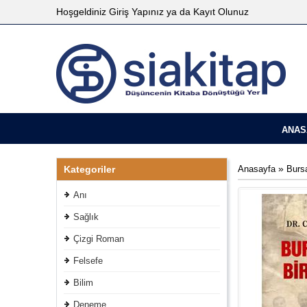
Hoşgeldiniz
Giriş Yapınız
ya da
Kayıt Olunuz
ANAS
»
Kategoriler
Anasayfa
Bursa
Anı
Sağlık
Çizgi Roman
Felsefe
Bilim
Deneme