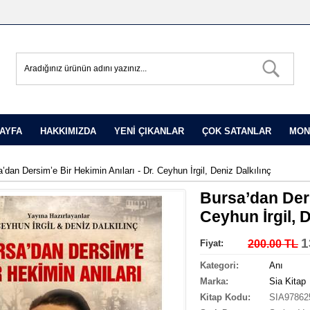
AYFA
HAKKIMIZDA
YENİ ÇIKANLAR
ÇOK SATANLAR
MON
’dan Dersim’e Bir Hekimin Anıları - Dr. Ceyhun İrgil, Deniz Dalkılınç
Bursa’dan Ders
Ceyhun İrgil, D
1
Fiyat:
200.00 TL
Kategori:
Anı
Marka:
Sia Kitap
Kitap Kodu:
SIA97862