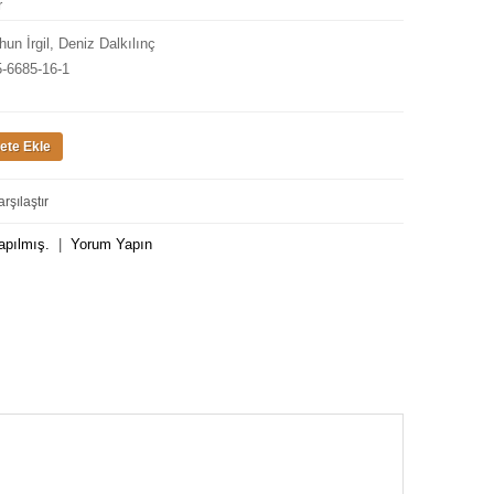
r
hun İrgil, Deniz Dalkılınç
5-6685-16-1
rşılaştır
apılmış.
|
Yorum Yapın