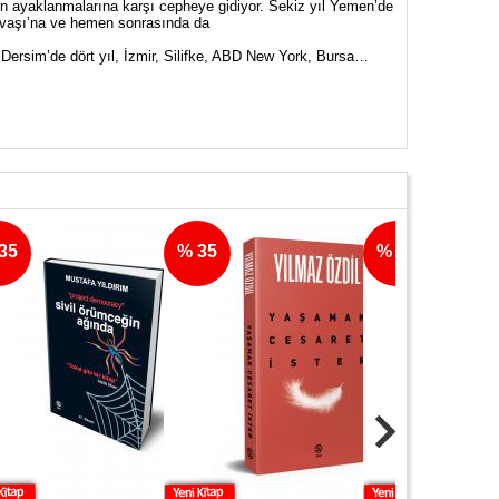
en ayaklanmalarına karşı cepheye gidiyor. Sekiz yıl Yemen’de
Savaşı’na ve hemen sonrasında da
a Dersim’de dört yıl, İzmir, Silifke, ABD New York, Bursa…
% 35
% 35