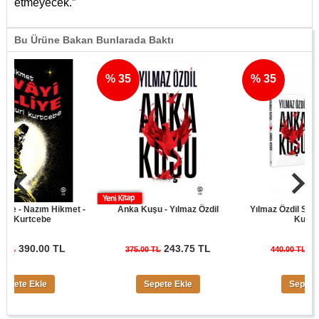
etmeyecek.”
Bu Ürüne Bakan Bunlarada Baktı
% 35
% 35
- Nazım Hikmet -
Anka Kuşu - Yılmaz Özdil
Yılmaz Özdil Son Cüret
urtcebe
Kuşu Seti
90.00 TL
243.75 TL
286.00
375.00 TL
440.00 TL
e Ekle
Sepete Ekle
Sepete Ekle