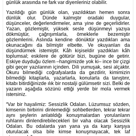
günlük arasında ne fark var diyenleriniz olabilir.
Yazıldığı gün günlük olan, yazıldıktan hemen sonra
dünlük olur. Dünde kalmıştır oradaki duygular,
düşünceler, değerlendirmeler, ama yine de geçerlidirler.
Yazan, gözlemiştir, yüksek sesle düşünmeyi yazıya
dökmüştür, çağrışımlarla, örneklerle bezemiştir
gözlemlerini. Aslında kendine dönüktür yazdıkları ama
okunacağını da bilmiştir elbette. Ve okuyanları da
düşündürmek istemiştir. Kâh kişiseldir yazdıkları kâh
toplumsal; eskilere de götürür bizi, bugüne de getirir.
Eskiye duyduğu özlem –hangimizde yok ki– ince bir çizgi
gibi geçer yazılarının içinden. Dili yumuşak, sesi alçaktır.
Okuru bilmediği coğrafyalarda da gezdirir, kimimizin
bilmediği kitaplarla, yazarlarla, konularla da tanıştırır,
kitabı bitirdiğinizde ılık bir nostalji gülümsetir sizi. Belki de
yazarın aşağıda sözünü ettiği yerde bir mola vermek
istersiniz.
“Var bir hayalimiz: Sessizlik Odaları. Lüzumsuz sözden,
kimsenin birbirini dinlemediği sohbetlerden, tekrar tekrar
aynı şeylerin anlatıldığı konuşmalardan yorulanların
ruhlarını dinlendirebilecekleri bir vaha olacak Sessizlik
Odaları. Bu odalarda yan yana ya da karşı karşıya
oturulacak olsa bile kimse konuşmayacak, tek laf