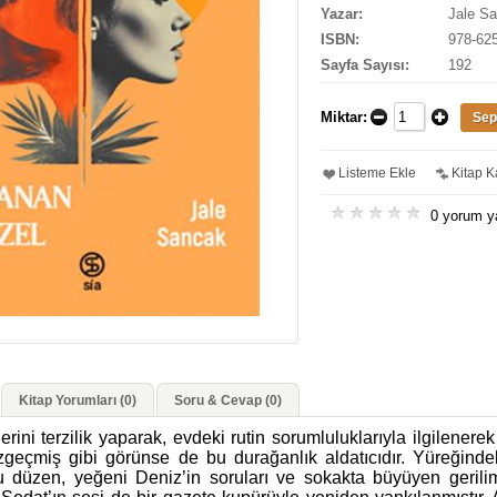
Yazar:
Jale S
ISBN:
978-62
Sayfa Sayısı:
192
Miktar:
Listeme Ekle
Kitap Ka
0 yorum y
Kitap Yorumları (0)
Soru & Cevap (0)
rini terzilik yaparak, evdeki rutin sorumluluklarıyla ilgilenere
zgeçmiş gibi görünse de bu durağanlık aldatıcıdır. Yüreğinde
u düzen, yeğeni Deniz’in soruları ve sokakta büyüyen gerilim