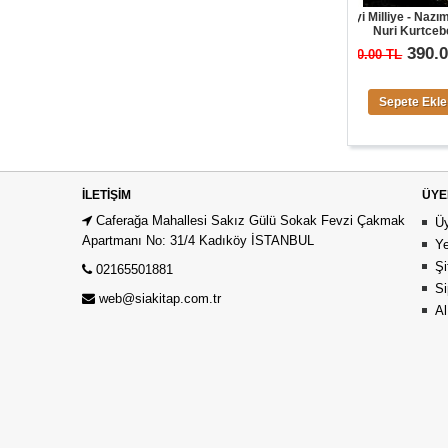
ÇEKİLİŞ SONUÇLARI
Kuvayi Milliye - Nazım Hikmet -
Nuri Kurtcebe
0.00 TL
390.00 TL
600.00 TL
0.00 $
Sepete Ekle
Sepete Ekle
İLETIŞIM
ÜYE
Caferağa Mahallesi Sakız Gülü Sokak Fevzi Çakmak
Üy
Apartmanı No: 31/4 Kadıköy İSTANBUL
Ye
Şi
02165501881
Si
web@siakitap.com.tr
Al