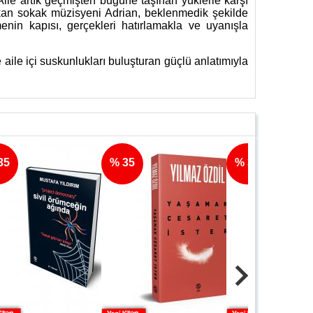
Aile artık geçmişten bugüne taşınan yüklerle karşı
ıkan sokak müzisyeni Adrian, beklenmedik şekilde
menin kapısı, gerçekleri hatırlamakla ve uyanışla
 aile içi suskunlukları buluşturan güçlü anlatımıyla
% 35
% 35