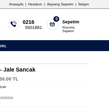
Anasayfa
|
Hesabım
|
Alışveriş Sepetim
|
İletişim
0
0216
Sepetim
5501881
Alışveriş
Sepetim
OKL
- Jale Sancak
56.00 TL
iyatı
56685604
r