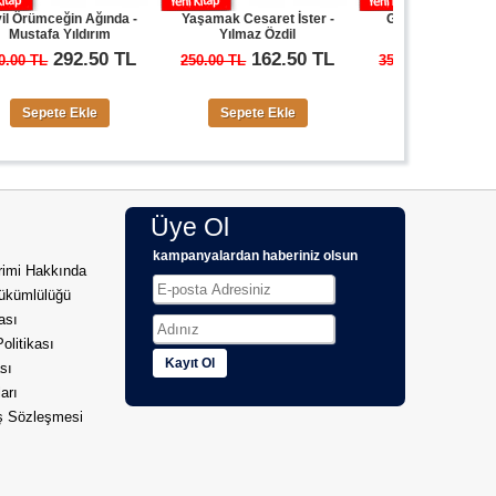
in Ağında -
Yaşamak Cesaret İster -
Gaslight - Yılmaz Özdil
ıldırım
Yılmaz Özdil
92.50 TL
162.50 TL
227.50 TL
250.00 TL
350.00 TL
Ekle
Sepete Ekle
Sepete Ekle
Üye Ol
kampanyalardan haberiniz olsun
imi Hakkında
ükümlülüğü
kası
Politikası
Kayıt Ol
sı
arı
ış Sözleşmesi