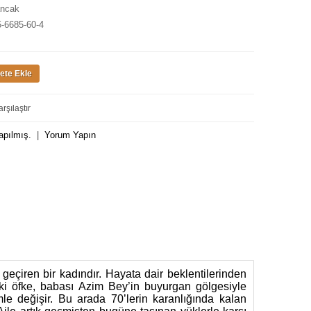
ancak
5-6685-60-4
rşılaştır
apılmış.
|
Yorum Yapın
k geçiren bir kadındır. Hayata dair beklentilerinden
ki öfke, babası Azim Bey’in buyurgan gölgesiyle
le değişir. Bu arada 70’lerin karanlığında kalan