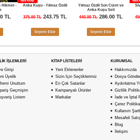
Anka Kuşu - Yılmaz Özdil
Yılmaz Özdil Son Cüret ve
Sivil Örümceğ
Anka Kuşu Seti
Mustafa Y
243.75 TL
286.00 TL
2
375.00 TL
440.00 TL
450.00 TL
Sepete Ekle
Sepete Ekle
Sepete 
LİK İŞLEMLERİ
KİTAP LİSTELERİ
KURUMSAL
e Girişi
Yeni Eklenenler
Hakkımızda
ni Üyelik
Sizin İçin Seçtiklerimiz
Dosya Gönder
fremi Unuttum
En Çok Satanlar
Aydınlatma Y
pariş Geçmişim
Kampanyalı Ürünler
Gizlilik Politi
ışveriş Listem
Markalar
İade ve İptal 
Çerez Politika
Kullanım Şartl
Mesafeli Sat
Blog
İletişim