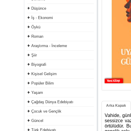
Düşünce
İş - Ekonomi
Öykü
Roman
Araştırma - İnceleme
Şiir
Biyografi
Kişisel Gelişim
Popüler Bilim
Yaşam
Çağdaş Dünya Edebiyatı
Arka Kapak
Çocuk ve Gençlik
Vahide, günle
sessizce va
Güncel
örtülüdür. B
Türk Edebiyatı