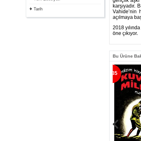
gençlik aşkı
karşıyadır. 
Tarih
Vahide’nin h
açılmaya baş
2018 yılında 
öne çıkıyor.
Bu Ürüne Bak
% 35