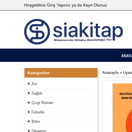
Hoşgeldiniz
Giriş Yapınız
ya da
Kayıt Olunuz
ANAS
»
Kategoriler
Anasayfa
Uyan
Anı
Sağlık
Çizgi Roman
Felsefe
Bilim
Deneme