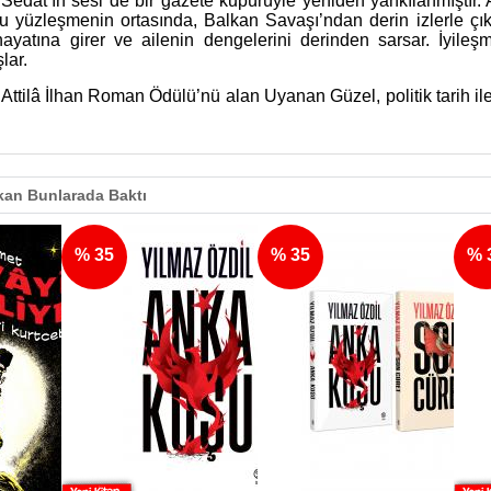
 Sedat’ın sesi de bir gazete kupürüyle yeniden yankılanmıştır. 
Bu yüzleşmenin ortasında, Balkan Savaşı’ndan derin izlerle ç
ayatına girer ve ailenin dengelerini derinden sarsar. İyileş
lar.
Attilâ İlhan Roman Ödülü’nü alan Uyanan Güzel, politik tarih ile
an Bunlarada Baktı
% 35
% 35
% 35