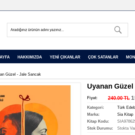
AYFA
HAKKIMIZDA
YENİ ÇIKANLAR
ÇOK SATANLAR
MON
an Güzel - Jale Sancak
Uyanan Güzel 
1
Fiyat:
240.00 TL
Kategori:
Türk Edeb
Marka:
Sia Kitap
Kitap Kodu:
SIA97862
Stok Durumu:
Stokta Va