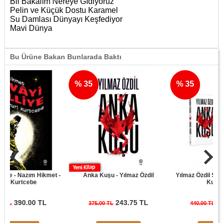
Bil Bakalım Nereye Gİdiyoruz
Pelin ve Küçük Dostu Karamel
Su Damlası Dünyayı Keşfediyor
Mavi Dünya
Bu Ürüne Bakan Bunlarada Baktı
% 35
% 35
 - Nazım Hikmet -
Anka Kuşu - Yılmaz Özdil
Yılmaz Özdil Son Cüre
Kurtcebe
Kuşu Seti
390.00 TL
243.75 TL
286.0
375.00 TL
440.00 TL