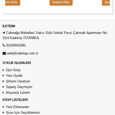
te Ekle
Sepete Ekle
Sepete Ekle
İLETIŞIM
Caferağa Mahallesi Sakız Gülü Sokak Fevzi Çakmak Apartmanı No:
31/4 Kadıköy İSTANBUL
02165501881
web@siakitap.com.tr
ÜYELİK İŞLEMLERİ
Üye Girişi
Yeni Üyelik
Şifremi Unuttum
Sipariş Geçmişim
Alışveriş Listem
KİTAP LİSTELERİ
Yeni Eklenenler
Sizin İçin Seçtiklerimiz