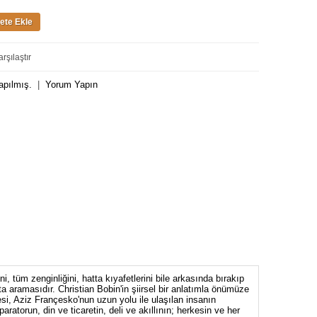
rşılaştır
apılmış.
|
Yorum Yapın
, tüm zenginliğini, hatta kıyafetlerini bile arkasında bırakıp
ta aramasıdır. Christian Bobin'in şiirsel bir anlatımla önümüze
si, Aziz Françesko'nun uzun yolu ile ulaşılan insanın
atorun, din ve ticaretin, deli ve akıllının; herkesin ve her