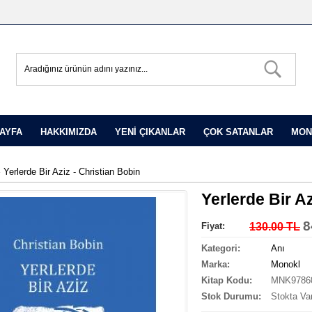
AYFA
HAKKIMIZDA
YENİ ÇIKANLAR
ÇOK SATANLAR
MON
»
Yerlerde Bir Aziz - Christian Bobin
Yerlerde Bir A
8
Fiyat:
130.00 TL
Kategori:
Anı
Marka:
Monokl
Kitap Kodu:
MNK9786
Stok Durumu:
Stokta Va