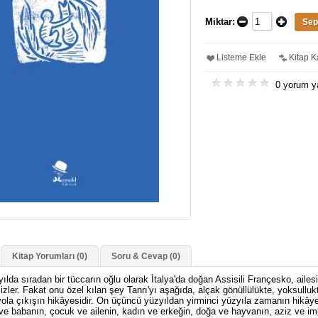
Miktar:
Listeme Ekle
Kitap Ka
0 yorum y
Kitap Yorumları (0)
Soru & Cevap (0)
da sıradan bir tüccarın oğlu olarak İtalya'da doğan Assisili Françesko, ailesini
 izler. Fakat onu özel kılan şey Tanrı'yı aşağıda, alçak gönüllülükte, yoksulluk
 yola çıkışın hikâyesidir. On üçüncü yüzyıldan yirminci yüzyıla zamanın hikâye
ve babanın, çocuk ve ailenin, kadın ve erkeğin, doğa ve hayvanın, aziz ve impar