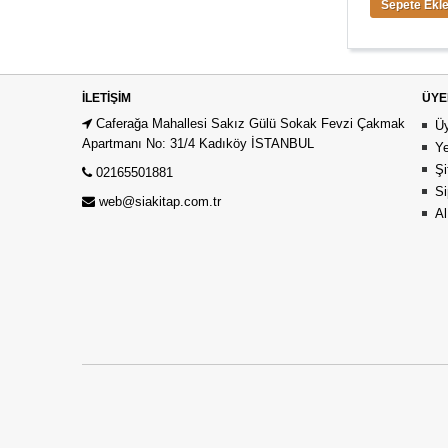
Sepete Ekle
Sepete Ekle
İLETIŞIM
ÜYE
Caferağa Mahallesi Sakız Gülü Sokak Fevzi Çakmak
Üy
Apartmanı No: 31/4 Kadıköy İSTANBUL
Ye
Şi
02165501881
Si
web@siakitap.com.tr
Al