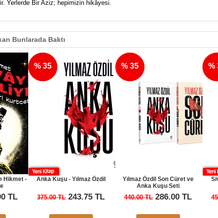
r. Yerlerde Bir Aziz; hepimizin hikâyesi.
an Bunlarada Baktı
% 35
% 35
% 35
Anka Kuşu - Yılmaz Özdil
Yılmaz Özdil Son Cüret ve
Sivil Örümce
Anka Kuşu Seti
Mustafa 
243.75 TL
286.00 TL
2
375.00 TL
440.00 TL
450.00 TL