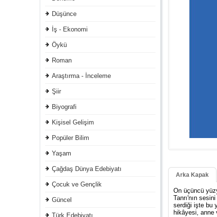
Düşünce
İş - Ekonomi
Öykü
Roman
Araştırma - İnceleme
Şiir
Biyografi
Kişisel Gelişim
Popüler Bilim
Yaşam
Çağdaş Dünya Edebiyatı
Arka Kapak
Çocuk ve Gençlik
On üçüncü yüzyıl
Tanrı'nın sesini
Güncel
serdiği işte bu
hikâyesi, anne 
Türk Edebiyatı