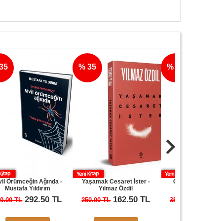
% 35
% 35
ğin Ağında -
Yaşamak Cesaret İster -
Gaslight - Yılmaz Özdil
Yıldırım
Yılmaz Özdil
92.50 TL
162.50 TL
227.50 TL
250.00 TL
350.00 TL