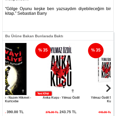
“Gölge Oyunu keşke ben yazsaydım diyebileceğim bir
kitap.” Sebastian Barry
Bu Ürüne Bakan Bunlarada Baktı
% 35
% 35
 Nazım Hikmet -
Anka Kuşu - Yılmaz Özdil
Yılmaz Özdil Son Cüret
rtcebe
Kuşu Seti
90.00 TL
243.75 TL
286.00
375.00 TL
440.00 TL