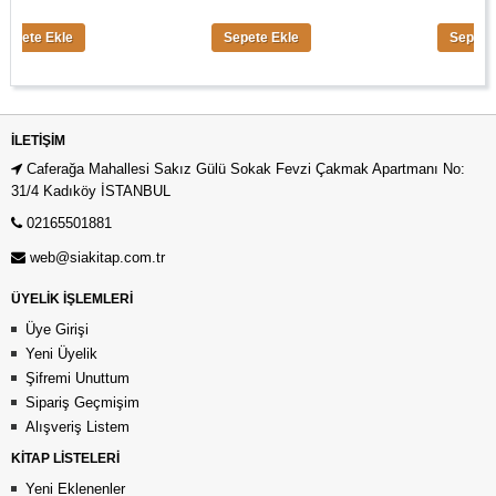
 Ekle
Sepete Ekle
Sepete Ekle
İLETIŞIM
Caferağa Mahallesi Sakız Gülü Sokak Fevzi Çakmak Apartmanı No:
31/4 Kadıköy İSTANBUL
02165501881
web@siakitap.com.tr
ÜYELİK İŞLEMLERİ
Üye Girişi
Yeni Üyelik
Şifremi Unuttum
Sipariş Geçmişim
Alışveriş Listem
KİTAP LİSTELERİ
Yeni Eklenenler