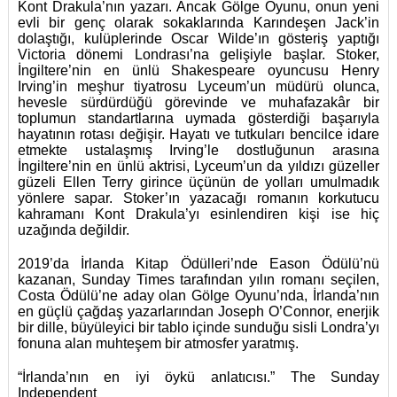
Kont Drakula’nın yazarı. Ancak Gölge Oyunu, onun yeni
evli bir genç olarak sokaklarında Karındeşen Jack’in
dolaştığı, kulüplerinde Oscar Wilde’ın gösteriş yaptığı
Victoria dönemi Londrası’na gelişiyle başlar. Stoker,
İngiltere’nin en ünlü Shakespeare oyuncusu Henry
Irving’in meşhur tiyatrosu Lyceum’un müdürü olunca,
hevesle sürdürdüğü görevinde ve muhafazakâr bir
toplumun standartlarına uymada gösterdiği başarıyla
hayatının rotası değişir. Hayatı ve tutkuları bencilce idare
etmekte ustalaşmış Irving’le dostluğunun arasına
İngiltere’nin en ünlü aktrisi, Lyceum’un da yıldızı güzeller
güzeli Ellen Terry girince üçünün de yolları umulmadık
yönlere sapar. Stoker’ın yazacağı romanın korkutucu
kahramanı Kont Drakula’yı esinlendiren kişi ise hiç
uzağında değildir.
2019’da İrlanda Kitap Ödülleri’nde Eason Ödülü’nü
kazanan, Sunday Times tarafından yılın romanı seçilen,
Costa Ödülü’ne aday olan Gölge Oyunu’nda, İrlanda’nın
en güçlü çağdaş yazarlarından Joseph O’Connor, enerjik
bir dille, büyüleyici bir tablo içinde sunduğu sisli Londra’yı
fonuna alan muhteşem bir atmosfer yaratmış.
“İrlanda’nın en iyi öykü anlatıcısı.” The Sunday
Independent