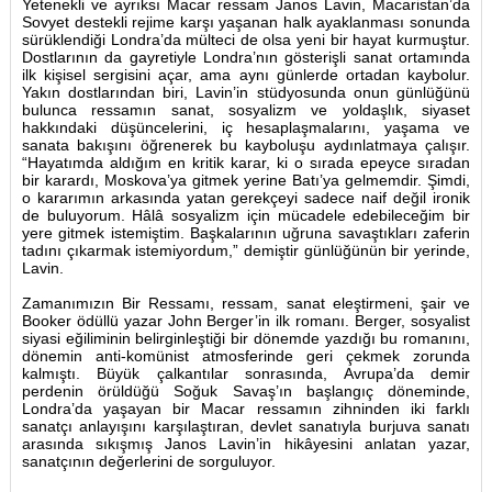
Yetenekli ve ayrıksı Macar ressam Janos Lavin, Macaristan’da
Sovyet destekli rejime karşı yaşanan halk ayaklanması sonunda
sürüklendiği Londra’da mülteci de olsa yeni bir hayat kurmuştur.
Dostlarının da gayretiyle Londra’nın gösterişli sanat ortamında
ilk kişisel sergisini açar, ama aynı günlerde ortadan kaybolur.
Yakın dostlarından biri, Lavin’in stüdyosunda onun günlüğünü
bulunca ressamın sanat, sosyalizm ve yoldaşlık, siyaset
hakkındaki düşüncelerini, iç hesaplaşmalarını, yaşama ve
sanata bakışını öğrenerek bu kayboluşu aydınlatmaya çalışır.
“Hayatımda aldığım en kritik karar, ki o sırada epeyce sıradan
bir karardı, Moskova’ya gitmek yerine Batı’ya gelmemdir. Şimdi,
o kararımın arkasında yatan gerekçeyi sadece naif değil ironik
de buluyorum. Hâlâ sosyalizm için mücadele edebileceğim bir
yere gitmek istemiştim. Başkalarının uğruna savaştıkları zaferin
tadını çıkarmak istemiyordum,” demiştir günlüğünün bir yerinde,
Lavin.
Zamanımızın Bir Ressamı, ressam, sanat eleştirmeni, şair ve
Booker ödüllü yazar John Berger’in ilk romanı. Berger, sosyalist
siyasi eğiliminin belirginleştiği bir dönemde yazdığı bu romanını,
dönemin anti-komünist atmosferinde geri çekmek zorunda
kalmıştı. Büyük çalkantılar sonrasında, Avrupa’da demir
perdenin örüldüğü Soğuk Savaş’ın başlangıç döneminde,
Londra’da yaşayan bir Macar ressamın zihninden iki farklı
sanatçı anlayışını karşılaştıran, devlet sanatıyla burjuva sanatı
arasında sıkışmış Janos Lavin’in hikâyesini anlatan yazar,
sanatçının değerlerini de sorguluyor.