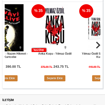
% 35
% 35
 Nazım Hikmet -
Anka Kuşu - Yılmaz Özdil
Yılmaz Özdil Son Cüret
rtcebe
Kuşu Seti
90.00 TL
243.75 TL
286.00 
375.00 TL
440.00 TL
 Ekle
Sepete Ekle
Sepete Ekle
İLETIŞIM