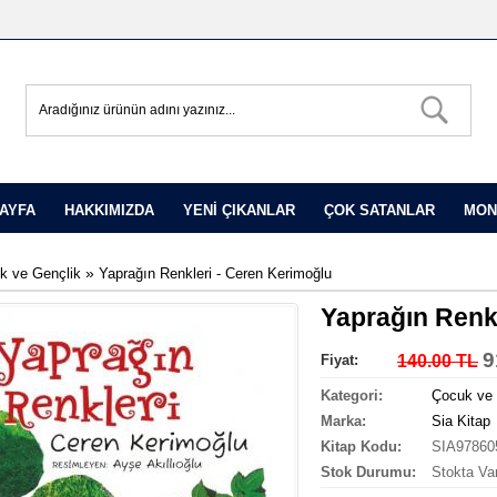
AYFA
HAKKIMIZDA
YENİ ÇIKANLAR
ÇOK SATANLAR
MON
»
k ve Gençlik
Yaprağın Renkleri - Ceren Kerimoğlu
Yaprağın Renk
9
Fiyat:
140.00 TL
Kategori:
Çocuk ve 
Marka:
Sia Kitap
Kitap Kodu:
SIA97860
Stok Durumu:
Stokta Va