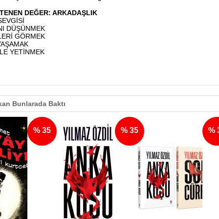
STENEN DEĞER: ARKADAŞLIK
SEVGİSİ
INI DÜŞÜNMEK
KLERİ GÖRMEK
 YAŞAMAK
YLE YETİNMEK
an Bunlarada Baktı
% 35
% 35
% 35