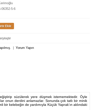
Kerimoğlu
5-06352-5-6
rşılaştır
apılmış.
|
Yorum Yapın
eğiştirip süzülerek yere düşmek istememektedir. Öyle
lar onun derdini anlamazlar. Sonunda çok tatlı bir minik
i bir kelebeğin de yardımıyla Küçük Yaprak’ın aklındaki