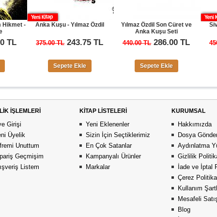
Anka Kuşu - Yılmaz Özdil
Yılmaz Özdil Son Cüret ve
Sivil Örümceği
Anka Kuşu Seti
Mustafa Yı
243.75 TL
286.00 TL
29
375.00 TL
440.00 TL
450.00 TL
Sepete Ekle
Sepete Ekle
Sepete 
LİK İŞLEMLERİ
KİTAP LİSTELERİ
KURUMSAL
e Girişi
Yeni Eklenenler
Hakkımızda
ni Üyelik
Sizin İçin Seçtiklerimiz
Dosya Gönder
fremi Unuttum
En Çok Satanlar
Aydınlatma Y
pariş Geçmişim
Kampanyalı Ürünler
Gizlilik Politi
ışveriş Listem
Markalar
İade ve İptal 
Çerez Politika
Kullanım Şartl
Mesafeli Sat
Blog