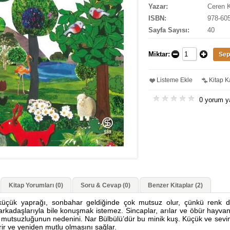
Yazar:
Ceren 
ISBN:
978-60
Sayfa Sayısı:
40
Miktar:
Listeme Ekle
Kitap Ka
0 yorum y
Kitap Yorumları (0)
Soru & Cevap (0)
Benzer Kitaplar (2)
küçük yaprağı, sonbahar geldiğinde çok mutsuz olur, çünkü renk d
rkadaşlarıyla bile konuşmak istemez. Sincaplar, arılar ve öbür hayvan
 mutsuzluğunun nedenini. Nar Bülbülü’dür bu minik kuş. Küçük ve seviml
rir ve yeniden mutlu olmasını sağlar.