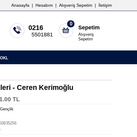
Anasayfa
|
Hesabım
|
Alışveriş Sepetim
|
İletişim
0
0216
Sepetim
5501881
Alışveriş
Sepetim
OKL
leri - Ceren Kerimoğlu
1.00 TL
Gençlik
50635256
r