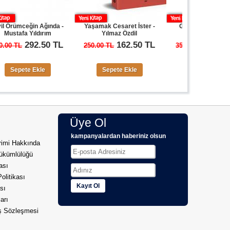
n Ağında -
Yaşamak Cesaret İster -
Gaslight - Yılmaz Özdil
O
ldırım
Yılmaz Özdil
2.50 TL
162.50 TL
227.50 TL
250.00 TL
350.00 TL
Ekle
Sepete Ekle
Sepete Ekle
Üye Ol
kampanyalardan haberiniz olsun
imi Hakkında
ükümlülüğü
kası
Politikası
Kayıt Ol
sı
arı
ış Sözleşmesi