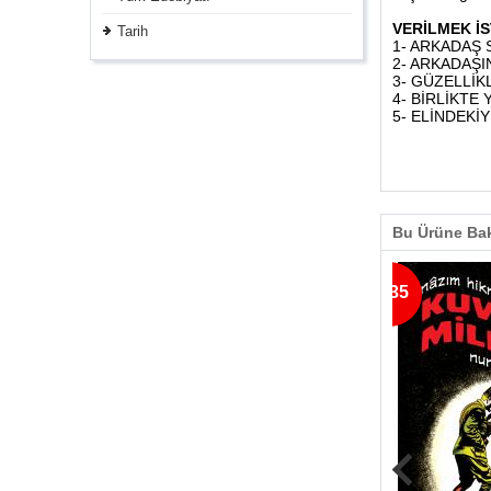
VERİLMEK İ
Tarih
1- ARKADAŞ 
2- ARKADAŞ
3- GÜZELLİ
4- BİRLİKTE
5- ELİNDEKİ
Bu Ürüne Bak
% 35