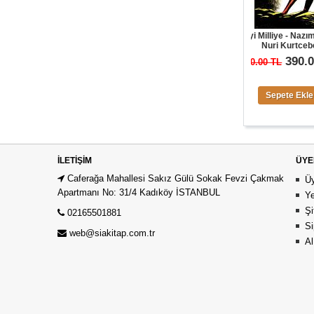
ÇEKİLİŞ SONUÇLARI
Kuvayi Milliye - Nazım Hikmet -
Nuri Kurtcebe
0.00 TL
390.00 TL
600.00 TL
0.00 $
Sepete Ekle
Sepete Ekle
İLETIŞIM
ÜYE
Caferağa Mahallesi Sakız Gülü Sokak Fevzi Çakmak
Üy
Apartmanı No: 31/4 Kadıköy İSTANBUL
Ye
Şi
02165501881
Si
web@siakitap.com.tr
Al