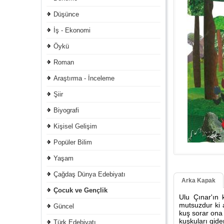
Düşünce
İş - Ekonomi
Öykü
Roman
Araştırma - İnceleme
Şiir
Biyografi
Kişisel Gelişim
Popüler Bilim
Yaşam
Çağdaş Dünya Edebiyatı
Arka Kapak
Çocuk ve Gençlik
Ulu Çınar'ın 
mutsuzdur ki a
Güncel
kuş sorar ona
kuşkuları gide
Türk Edebiyatı