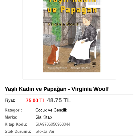
Yaşlı Kadın ve Papağan - Virginia Woolf
48.75 TL
Fiyat:
75.00 TL
Kategori:
Çocuk ve Gençlik
Marka:
Sia Kitap
Kitap Kodu:
SIA9786056968044
Stok Durumu:
Stokta Var