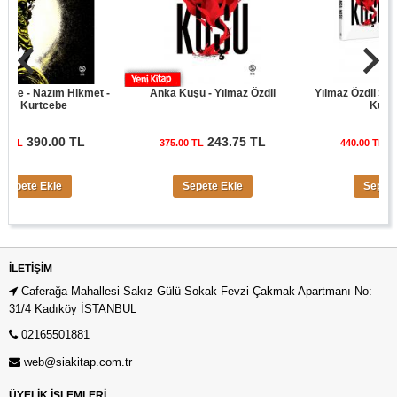
 - Nazım Hikmet -
Anka Kuşu - Yılmaz Özdil
Yılmaz Özdil Son Cüre
Kurtcebe
Kuşu Seti
390.00 TL
243.75 TL
286.0
375.00 TL
440.00 TL
te Ekle
Sepete Ekle
Sepete Ekle
İLETIŞIM
Caferağa Mahallesi Sakız Gülü Sokak Fevzi Çakmak Apartmanı No:
31/4 Kadıköy İSTANBUL
02165501881
web@siakitap.com.tr
ÜYELİK İŞLEMLERİ