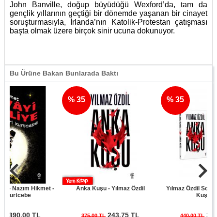
John Banville, doğup büyüdüğü Wexford’da, tam da
gençlik yıllarının geçtiği bir dönemde yaşanan bir cinayet
soruşturmasıyla, İrlanda’nın Katolik-Protestan çatışması
başta olmak üzere birçok sinir ucuna dokunuyor.
Bu Ürüne Bakan Bunlarada Baktı
% 35
% 35
Nazım Hikmet -
Anka Kuşu - Yılmaz Özdil
Yılmaz Özdil Son Cüret 
tcebe
Kuşu Seti
0.00 TL
243.75 TL
286.00 
375.00 TL
440.00 TL