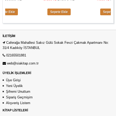
 Ekle
Sepete Ekle
Sepete Ekle
İLETIŞIM
Caferağa Mahallesi Sakız Gülü Sokak Fevzi Çakmak Apartmanı No:
31/4 Kadıköy İSTANBUL
02165501881
web@siakitap.com.tr
ÜYELİK İŞLEMLERİ
Üye Girişi
Yeni Üyelik
Şifremi Unuttum
Sipariş Geçmişim
Alışveriş Listem
KİTAP LİSTELERİ