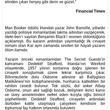
elinden çıkan herşey gibi derin ve güzel.”
Financial Times
Man Booker ödüllü İrlandalı yazar John Banville, yıllardır
yazdığı polisiye romanlardaki takma adından vazgeçerek,
öteki-ben’i sayılan Benjamin Black’i resmen öldürdüğünü
açıklamıştı. Bu kararın ardından yayımladığı ilk cinayet
romanı olan Kar aynı zamanda sevilen bir hayali yazarın
ölüm ilamıdır.
Yazarın önceki romanlarından The Secret Guests’in
kahramanı Dedektif Strafford, İrlanda’nın Wexford
vilayetinde, 1957 yılının sonlarına doğru işlenen bir
cinayeti soruşturmak üzere tekrar karşımıza çıkar.
Bilinmezlerle dolu Osborne ailesine ait Ballyglass
Malikânesi’nin kütüphanesinde, hunharca katledilen bir
rahibin cesedi bulunur. Tok sözlü, dul asker Albay
Osborne, onun akıl sağlığı bozuk, delişmen ikinci karısı
ve üvey annelerinden nefret eden kızıyla oğlu birincil
şüphelilerdir. Dedektif Strafford, cinayetin ardındaki
dürtüden katile ulaşmaya çalışırken kendisini bir
toplumsal fay hattının ortasında buluverir.