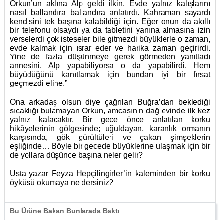
Orkun’un aklına Alp geldi ilkin. Evde yalnız kalışlarını
nasıl ballandıra ballandıra anlatırdı. Kahraman sayardı
kendisini tek başına kalabildiği için. Eğer onun da akıllı
bir telefonu olsaydı ya da tabletini yanına almasına izin
verselerdi çok isteseler bile gitmezdi büyüklerle o zaman,
evde kalmak için ısrar eder ve harika zaman geçirirdi.
Yine de fazla düşünmeye gerek görmeden yanıtladı
annesini. Alp yapabiliyorsa o da yapabilirdi. Hem
büyüdüğünü kanıtlamak için bundan iyi bir fırsat
geçmezdi eline.”
Ona arkadaş olsun diye çağrılan Buğra’dan beklediği
sıcaklığı bulamayan Orkun, amcasının dağ evinde ilk kez
yalnız kalacaktır. Bir gece önce anlatılan korku
hikâyelerinin gölgesinde; uğuldayan, karanlık ormanın
karşısında, gök gürültüleri ve çakan şimşeklerin
eşliğinde… Böyle bir gecede büyüklerine ulaşmak için bir
de yollara düşünce başına neler gelir?
Usta yazar Feyza Hepçilingirler’in kaleminden bir korku
öyküsü okumaya ne dersiniz?
Bu Ürüne Bakan Bunlarada Baktı