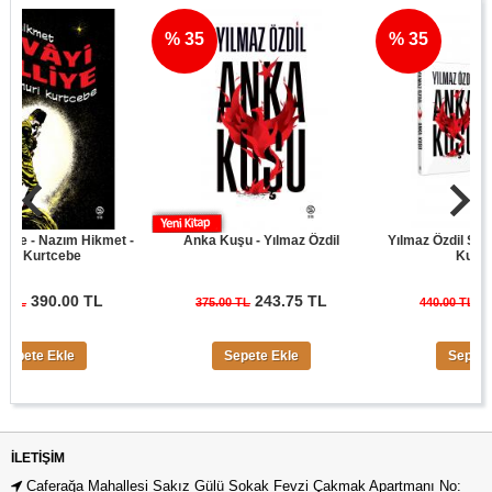
% 35
% 35
- Nazım Hikmet -
Anka Kuşu - Yılmaz Özdil
Yılmaz Özdil Son Cüret
urtcebe
Kuşu Seti
90.00 TL
243.75 TL
286.00
375.00 TL
440.00 TL
e Ekle
Sepete Ekle
Sepete Ekle
İLETIŞIM
Caferağa Mahallesi Sakız Gülü Sokak Fevzi Çakmak Apartmanı No: