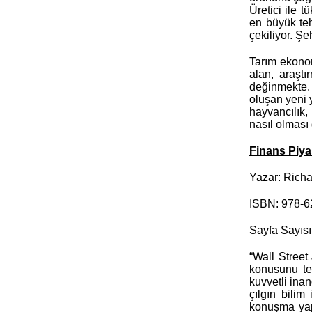
Üretici ile t
en büyük tehl
çekiliyor. Şe
Tarım ekonom
alan, araştı
değinmekte. B
oluşan yeni y
hayvancılık, 
nasıl olması 
Finans Piya
Yazar: Rich
ISBN: 978-6
Sayfa Sayısı
“Wall Street
konusunu te
kuvvetli inan
çılgın bilim
konuşma yap