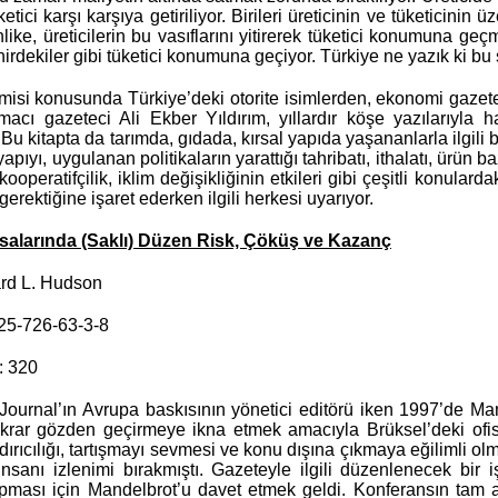
üketici karşı karşıya getiriliyor. Birileri üreticinin ve tüketicini
ike, üreticilerin bu vasıflarını yitirerek tüketici konumuna geç
hirdekiler gibi tüketici konumuna geçiyor. Türkiye ne yazık ki bu 
isi konusunda Türkiye’deki otorite isimlerden, ekonomi gazetec
rmacı gazeteci Ali Ekber Yıldırım, yıllardır köşe yazılarıyla
u kitapta da tarımda, gıdada, kırsal yapıda yaşananlarla ilgili 
apıyı, uygulanan politikaların yarattığı tahribatı, ithalatı, ürün
kooperatifçilik, iklim değişikliğinin etkileri gibi çeşitli konulard
gerektiğine işaret ederken ilgili herkesi uyarıyor.
salarında (Saklı) Düzen Risk, Çöküş ve Kazanç
ard L. Hudson
25-726-63-3-8
: 320
 Journal’ın Avrupa baskısının yönetici editörü iken 1997’de Mande
krar gözden geçirmeye ikna etmek amacıyla Brüksel’deki ofisi
dırıcılığı, tartışmayı sevmesi ve konu dışına çıkmaya eğilimli olma
 insanı izlenimi bırakmıştı. Gazeteyle ilgili düzenlenecek bir
ması için Mandelbrot’u davet etmek geldi. Konferansın tam an