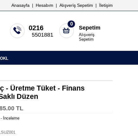
Anasayfa
|
Hesabım
|
Alışveriş Sepetim
|
İletişim
0
0216
Sepetim
5501881
Alışveriş
Sepetim
OKL
ç - Üretme Tüket - Finans
Saklı Düzen
85.00 TL
 - İnceleme
SUZ001