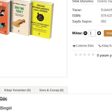
Stok Durumu:
Stokta Va
Yazar:
Kolektif
ISBN:
978-625
Sayfa Sayısı:
992
Miktar:
Listeme Ekle
Kitap Ka
0 yorum y
Kitap Yorumları (0)
Soru & Cevap (0)
 Güç
 Bingöl