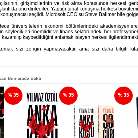
çılarının, girişimcilerinin ve risk alma konusunda herkesi ger
şkınlıkla onu dinlediler. Yaptığı tuhaf konuşma herkesi büyülem
 konuşmacısı seçildi. Microsoft CEO’su Steve Ballmer bile gölg
dece üniversitelerin ekonomi bölümlerindeki akademisyenlere 
n söyledikleri önemlidir ve finans sektöründeki her profesyoneli,
l kazanılıp kaybedildiğini anlamak isteyen herkesi ilgilendirmekt
kumak sizi zengin yapmayacaktır, ama sizi daha bilgili kıla
an Bunlarada Baktı
% 35
% 35