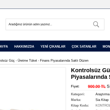
AYFA
HAKKIMIZDA
YENİ ÇIKANLAR
ÇOK SATANLAR
MON
rolsüz Güç - Üretme Tüket - Finans Piyasalarında Saklı Düzen
Kontrolsüz Gü
Piyasalarında 
5
Fiyat:
900.00 TL
Kategori:
Araştırma
Marka:
Sia Kitap
Kitap Kodu:
KONTROL