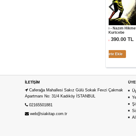
ÇEKİLİŞ SONUÇLARI
Kuvayi Milliye - Nazım Hikmet -
Anka Ku
Nuri Kurtcebe
0.00 TL
390.00 TL
600.00 TL
375.00
0.00 $
Sepete Ekle
Sepete Ekle
S
İLETIŞIM
ÜYE
Caferağa Mahallesi Sakız Gülü Sokak Fevzi Çakmak
Üy
Apartmanı No: 31/4 Kadıköy İSTANBUL
Ye
Şi
02165501881
Si
web@siakitap.com.tr
Al