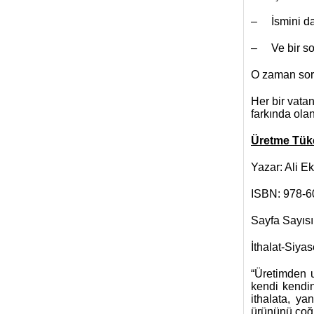
– İsmini dahi
– Ve bir sos
O zaman so
Her bir vata
farkında olan
Üretme Tük
Yazar: Ali Ek
ISBN: 978-6
Sayfa Sayısı
İthalat-Siya
“Üretimden u
kendi kendin
ithalata, ya
ürününü çoğu