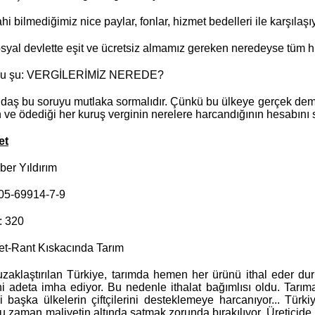
 bilmediğimiz nice paylar, fonlar, hizmet bedelleri ile karşılaşı
yal devlette eşit ve ücretsiz almamız gereken neredeyse tüm h
ru şu: VERGİLERİMİZ NEREDE?
ndaş bu soruyu mutlaka sormalıdır. Çünkü bu ülkeye gerçek demo
 ve ödediği her kuruş verginin nerelere harcandığının hesabını s
et
ber Yıldırım
05-69914-7-9
: 320
set-Rant Kıskacında Tarım
zaklaştırılan Türkiye, tarımda hemen her ürünü ithal eder du
i adeta imha ediyor. Bu nedenle ithalat bağımlısı oldu. Tarıma
ni başka ülkelerin çiftçilerini desteklemeye harcanıyor... Türkiy
 zaman maliyetin altında satmak zorunda bırakılıyor. Üreticide uc