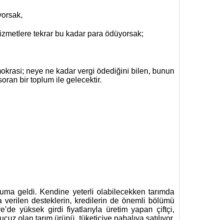
yorsak,
izmetlere tekrar bu kadar para ödüyorsak;
krasi; neye ne kadar vergi ödediğini bilen, bunun
oran bir toplum ile gelecektir.
ruma geldi. Kendine yeterli olabilecekken tarımda
 verilen desteklerin, kredilerin de önemli bölümü
e’de yüksek girdi fiyatlarıyla üretim yapan çiftçi,
uz olan tarım ürünü, tüketiciye pahalıya satılıyor.