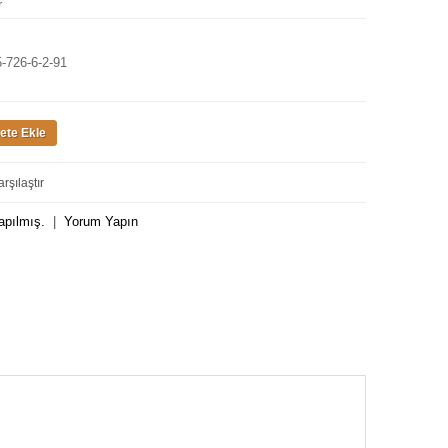
r
-726-6-2-91
rşılaştır
apılmış.
|
Yorum Yapın