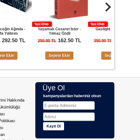
 -
Yaşamak Cesaret İster -
Gaslight - Yılmaz Özdil
Ona Kadar
Yılmaz Özdil
L
162.50 TL
227.50 TL
250.00 TL
350.00 TL
240.00
Sepete Ekle
Sepete Ekle
S
Üye Ol
kampanyalardan haberiniz olsun
imi Hakkında
ükümlülüğü
kası
Politikası
Kayıt Ol
sı
arı