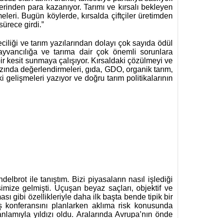
n üzerinden para kazanıyor. Tarımı ve kırsalı bekleyen
meleri. Bugün köylerde, kırsalda çiftçiler üretimden
sürece girdi.”
iliği ve tarım yazılarından dolayı çok sayıda ödül
 hayvancılığa ve tarıma dair çok önemli sorunlara
bir kesit sunmaya çalışıyor. Kırsaldaki çözülmeyi ve
 bazında değerlendirmeleri, gıda, GDO, organik tarım,
aki gelişmeleri yazıyor ve doğru tarım politikalarının
lbrot ile tanıştım. Bizi piyasaların nasıl işlediği
mize gelmişti. Uçuşan beyaz saçları, objektif ve
sı gibi özellikleriyle daha ilk başta bende tipik bir
 iş konferansını planlarken aklıma risk konusunda
lamıyla yıldızı oldu. Aralarında Avrupa’nın önde