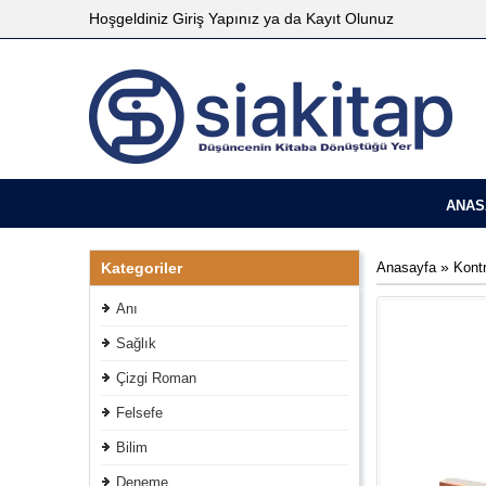
Hoşgeldiniz
Giriş Yapınız
ya da
Kayıt Olunuz
ANAS
»
Kategoriler
Anasayfa
Kont
Anı
Sağlık
Çizgi Roman
Felsefe
Bilim
Deneme