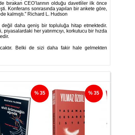
ide bırakan CEO’larının olduğu davetliler ilk önce
işti. Konferans sonrasında yapılan bir ankete göre,
ede kalmıştı.” Richard L. Hudson
değil daha geniş bir topluluğa hitap etmektedir.
 piyasalardaki her yatırımcıyı, korkutucu bir hızda
edir.
caktır. Belki de sizi daha fakir hale gelmekten
% 35
% 35
% 35