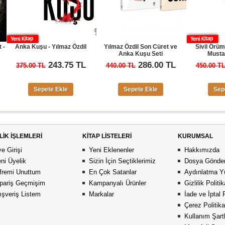
şu - Yılmaz Özdil
Yılmaz Özdil Son Cüret ve
Sivil Örümceğin Ağında
Anka Kuşu Seti
Mustafa Yıldırım
243.75 TL
286.00 TL
292.50 T
 TL
440.00 TL
450.00 TL
epete Ekle
Sepete Ekle
Sepete Ekle
LİK İŞLEMLERİ
KİTAP LİSTELERİ
KURUMSAL
e Girişi
Yeni Eklenenler
Hakkımızda
ni Üyelik
Sizin İçin Seçtiklerimiz
Dosya Gönder
fremi Unuttum
En Çok Satanlar
Aydınlatma Y
pariş Geçmişim
Kampanyalı Ürünler
Gizlilik Politi
ışveriş Listem
Markalar
İade ve İptal 
Çerez Politika
Kullanım Şartl