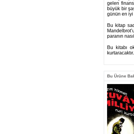
gelen finans
büyük bir şa
günün en iyi
Bu kitap sa
Mandelbrot’u
paranın nası
Bu kitabı o
kurtaracaktır.
Bu Ürüne Bak
% 35
% 35