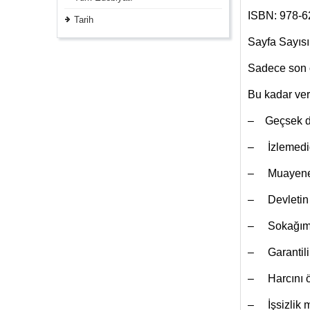
ISBN: 978-6
Tarih
Sayfa Sayısı
Sadece son on
Bu kadar ver
– Geçsek de
– İzlemediği
– Muayene k
– Devletin o
– Sokağımızd
– Garantili 
– Harcını ö
– İşsizlik m