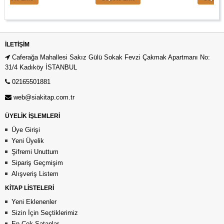
İLETIŞIM
Caferağa Mahallesi Sakız Gülü Sokak Fevzi Çakmak Apartmanı No:
31/4 Kadıköy İSTANBUL
02165501881
web@siakitap.com.tr
ÜYELİK İŞLEMLERİ
Üye Girişi
Yeni Üyelik
Şifremi Unuttum
Sipariş Geçmişim
Alışveriş Listem
KİTAP LİSTELERİ
Yeni Eklenenler
Sizin İçin Seçtiklerimiz
En Çok Satanlar