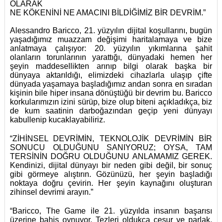
OLARAK
NE KÖKENİNİ NE AMACINI BİLDİĞİMİZ BİR DEVRİM.”
Alessandro Baricco, 21. yüzyılın dijital koşullarını, bugün
yaşadığımız muazzam değişimi haritalamaya ve bize
anlatmaya çalışıyor: 20. yüzyılın yıkımlarına şahit
olanların torunlarının yarattığı, dünyadaki hemen her
şeyin maddesellikten arınıp bilgi olarak başka bir
dünyaya aktarıldığı, elimizdeki cihazlarla ulaşıp çifte
dünyada yaşamaya başladığımız andan sonra en sıradan
kişinin bile hiper insana dönüştüğü bir devrim bu. Baricco
korkularımızın izini sürüp, bize olup biteni açıkladıkça, biz
de kum saatinin darboğazından geçip yeni dünyayı
kabullenip kucaklayabiliriz.
“ZİHİNSEL DEVRİMİN, TEKNOLOJİK DEVRİMİN BİR
SONUCU OLDUĞUNU SANIYORUZ; OYSA, TAM
TERSİNİN DOĞRU OLDUĞUNU ANLAMAMIZ GEREK.
Kendinizi, dijital dünyayı bir neden gibi değil, bir sonuç
gibi görmeye alıştırın. Gözünüzü, her şeyin başladığı
noktaya doğru çevirin. Her şeyin kaynağını oluşturan
zihinsel devrimi arayın.”
“Baricco, The Game ile 21. yüzyılda insanın başarısı
üzerine bahis oynuyor. Tezleri oldukça cesur ve parlak.