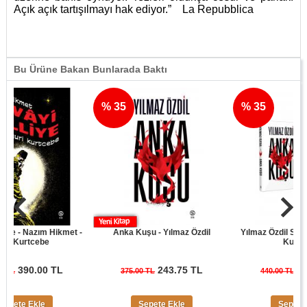
Açık açık tartışılmayı hak ediyor.” La Repubblica
Bu Ürüne Bakan Bunlarada Baktı
% 35
% 35
 Nazım Hikmet -
Anka Kuşu - Yılmaz Özdil
Yılmaz Özdil Son Cüret
rtcebe
Kuşu Seti
90.00 TL
243.75 TL
286.00
375.00 TL
440.00 TL
 Ekle
Sepete Ekle
Sepete Ekle