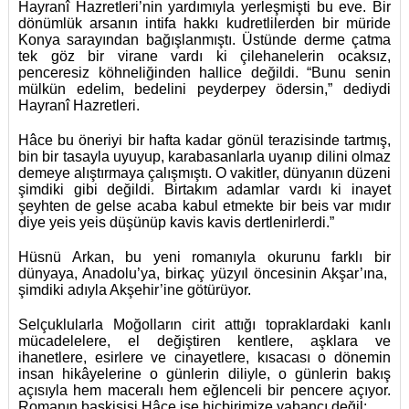
Hayranî Hazretleri’nin yardımıyla yerleşmişti bu eve. Bir
dönümlük arsanın intifa hakkı kudretlilerden bir müride
Konya sarayından bağışlanmıştı. Üstünde derme çatma
tek göz bir virane vardı ki çilehanelerin ocaksız,
penceresiz köhneliğinden hallice değildi. “Bunu senin
mülkün edelim, bedelini peyderpey ödersin,” dediydi
Hayranî Hazretleri.
Hâce bu öneriyi bir hafta kadar gönül terazisinde tartmış,
bin bir tasayla uyuyup, karabasanlarla uyanıp dilini olmaz
demeye alıştırmaya çalışmıştı. O vakitler, dünyanın düzeni
şimdiki gibi değildi. Birtakım adamlar vardı ki inayet
şeyhten de gelse acaba kabul etmekte bir beis var mıdır
diye yeis yeis düşünüp kavis kavis dertlenirlerdi.”
Hüsnü Arkan, bu yeni romanıyla okurunu farklı bir
dünyaya, Anadolu’ya, birkaç yüzyıl öncesinin Akşar’ına,
şimdiki adıyla Akşehir’ine götürüyor.
Selçuklularla Moğolların cirit attığı topraklardaki kanlı
mücadelelere, el değiştiren kentlere, aşklara ve
ihanetlere, esirlere ve cinayetlere, kısacası o dönemin
insan hikâyelerine o günlerin diliyle, o günlerin bakış
açısıyla hem maceralı hem eğlenceli bir pencere açıyor.
Romanın başkişisi Hâce ise hiçbirimize yabancı değil;