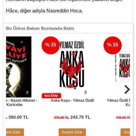
Hâce, diğer adıyla Nasreddin Hoca.
Bu Ürüne Bakan Bunlarada Baktı
% 35
% 35
- Nazım Hikmet -
Anka Kuşu - Yılmaz Özdil
Yılmaz Özdil Son Cüre
urtcebe
Kuşu Seti
390.00 TL
243.75 TL
286.00
375.00 TL
440.00 TL
e Ekle
Sepete Ekle
Sepete Ekle