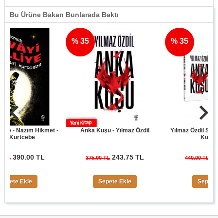
Bu Ürüne Bakan Bunlarada Baktı
% 35
% 35
- Nazım Hikmet -
Anka Kuşu - Yılmaz Özdil
Yılmaz Özdil Son Cüret
urtcebe
Kuşu Seti
90.00 TL
243.75 TL
286.00
375.00 TL
440.00 TL
e Ekle
Sepete Ekle
Sepete Ekle