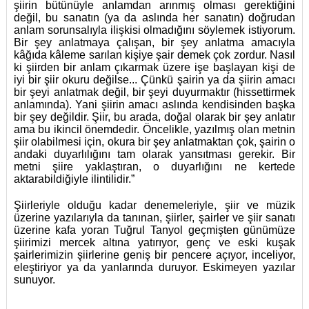
şiirin bütünüyle anlamdan arınmış olması gerektiğini
değil, bu sanatın (ya da aslında her sanatın) doğrudan
anlam sorunsalıyla ilişkisi olmadığını söylemek istiyorum.
Bir şey anlatmaya çalışan, bir şey anlatma amacıyla
kâğıda kâleme sarılan kişiye şair demek çok zordur. Nasıl
ki şiirden bir anlam çıkarmak üzere işe başlayan kişi de
iyi bir şiir okuru değilse... Çünkü şairin ya da şiirin amacı
bir şeyi anlatmak değil, bir şeyi duyurmaktır (hissettirmek
anlamında). Yani şiirin amacı aslında kendisinden başka
bir şey değildir. Şiir, bu arada, doğal olarak bir şey anlatır
ama bu ikincil önemdedir. Öncelikle, yazılmış olan metnin
şiir olabilmesi için, okura bir şey anlatmaktan çok, şairin o
andaki duyarlılığını tam olarak yansıtması gerekir. Bir
metni şiire yaklaştıran, o duyarlığını ne kertede
aktarabildiğiyle ilintilidir.”
Şiirleriyle olduğu kadar denemeleriyle, şiir ve müzik
üzerine yazılarıyla da tanınan, şiirler, şairler ve şiir sanatı
üzerine kafa yoran Tuğrul Tanyol geçmişten günümüze
şiirimizi mercek altına yatırıyor, genç ve eski kuşak
şairlerimizin şiirlerine geniş bir pencere açıyor, inceliyor,
eleştiriyor ya da yanlarında duruyor. Eskimeyen yazılar
sunuyor.