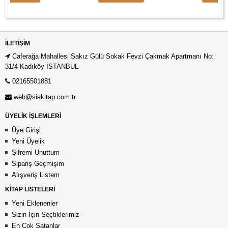
İLETIŞIM
Caferağa Mahallesi Sakız Gülü Sokak Fevzi Çakmak Apartmanı No:
31/4 Kadıköy İSTANBUL
02165501881
web@siakitap.com.tr
ÜYELİK İŞLEMLERİ
Üye Girişi
Yeni Üyelik
Şifremi Unuttum
Sipariş Geçmişim
Alışveriş Listem
KİTAP LİSTELERİ
Yeni Eklenenler
Sizin İçin Seçtiklerimiz
En Çok Satanlar