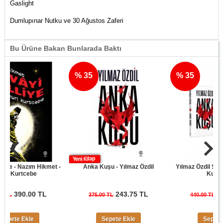
Gaslight
Dumlupınar Nutku ve 30 Ağustos Zaferi
Bu Ürüne Bakan Bunlarada Baktı
% 35
% 35
 - Nazım Hikmet -
Anka Kuşu - Yılmaz Özdil
Yılmaz Özdil Son Cüre
Kurtcebe
Kuşu Seti
390.00 TL
243.75 TL
286.0
375.00 TL
440.00 TL
te Ekle
Sepete Ekle
Sepete Ekle