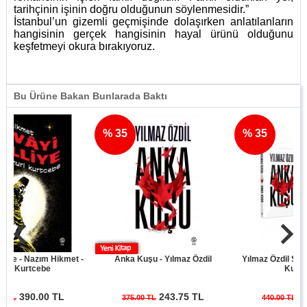
tarihçinin işinin doğru olduğunun söylenmesidir.”
İstanbul’un gizemli geçmişinde dolaşırken anlatılanların
hangisinin gerçek hangisinin hayal ürünü olduğunu
keşfetmeyi okura bırakıyoruz.
Bu Ürüne Bakan Bunlarada Baktı
% 35
% 35
- Nazım Hikmet -
Anka Kuşu - Yılmaz Özdil
Yılmaz Özdil Son Cüre
urtcebe
Kuşu Seti
390.00 TL
243.75 TL
286.0
375.00 TL
440.00 TL