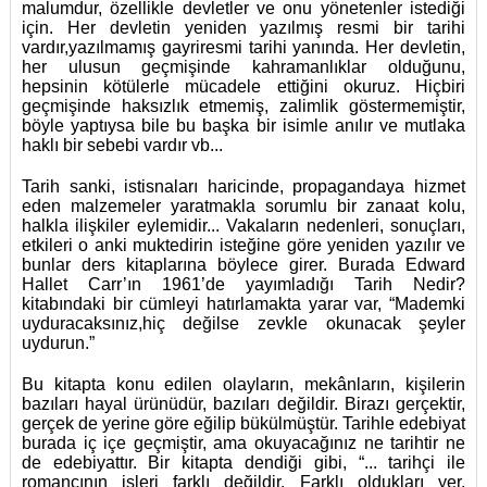
malumdur, özellikle devletler ve onu yönetenler istediği
için. Her devletin yeniden yazılmış resmi bir tarihi
vardır,yazılmamış gayriresmi tarihi yanında. Her devletin,
her ulusun geçmişinde kahramanlıklar olduğunu,
hepsinin kötülerle mücadele ettiğini okuruz. Hiçbiri
geçmişinde haksızlık etmemiş, zalimlik göstermemiştir,
böyle yaptıysa bile bu başka bir isimle anılır ve mutlaka
haklı bir sebebi vardır vb...
Tarih sanki, istisnaları haricinde, propagandaya hizmet
eden malzemeler yaratmakla sorumlu bir zanaat kolu,
halkla ilişkiler eylemidir... Vakaların nedenleri, sonuçları,
etkileri o anki muktedirin isteğine göre yeniden yazılır ve
bunlar ders kitaplarına böylece girer. Burada Edward
Hallet Carr’ın 1961’de yayımladığı Tarih Nedir?
kitabındaki bir cümleyi hatırlamakta yarar var, “Mademki
uyduracaksınız,hiç değilse zevkle okunacak şeyler
uydurun.”
Bu kitapta konu edilen olayların, mekânların, kişilerin
bazıları hayal ürünüdür, bazıları değildir. Birazı gerçektir,
gerçek de yerine göre eğilip bükülmüştür. Tarihle edebiyat
burada iç içe geçmiştir, ama okuyacağınız ne tarihtir ne
de edebiyattır. Bir kitapta dendiği gibi, “... tarihçi ile
romancının işleri farklı değildir. Farklı oldukları yer,