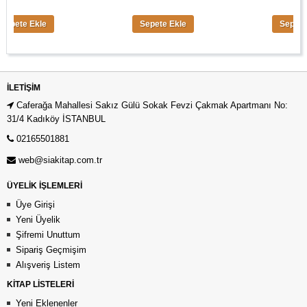
e Ekle
Sepete Ekle
Sepete Ekle
İLETIŞIM
Caferağa Mahallesi Sakız Gülü Sokak Fevzi Çakmak Apartmanı No:
31/4 Kadıköy İSTANBUL
02165501881
web@siakitap.com.tr
ÜYELİK İŞLEMLERİ
Üye Girişi
Yeni Üyelik
Şifremi Unuttum
Sipariş Geçmişim
Alışveriş Listem
KİTAP LİSTELERİ
Yeni Eklenenler