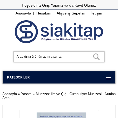
Hoşgeldiniz
Giriş Yapınız
ya da
Kayıt Olunuz
Anasayfa
|
Hesabım
|
Alışveriş Sepetim
|
İletişim
KATEGORILER
»
»
Anasayfa
Yaşam
Muazzez İlmiye Çığ - Cumhuriyet Mucizesi - Nurdan
Arca