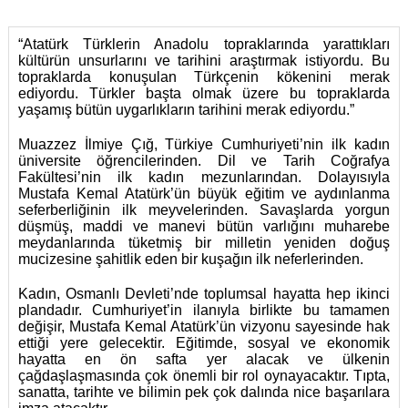
“Atatürk Türklerin Anadolu topraklarında yarattıkları
kültürün unsurlarını ve tarihini araştırmak istiyordu. Bu
topraklarda konuşulan Türkçenin kökenini merak
ediyordu. Türkler başta olmak üzere bu topraklarda
yaşamış bütün uygarlıkların tarihini merak ediyordu.”
Muazzez İlmiye Çığ, Türkiye Cumhuriyeti’nin ilk kadın
üniversite öğrencilerinden. Dil ve Tarih Coğrafya
Fakültesi’nin ilk kadın mezunlarından. Dolayısıyla
Mustafa Kemal Atatürk’ün büyük eğitim ve aydınlanma
seferberliğinin ilk meyvelerinden. Savaşlarda yorgun
düşmüş, maddi ve manevi bütün varlığını muharebe
meydanlarında tüketmiş bir milletin yeniden doğuş
mucizesine şahitlik eden bir kuşağın ilk neferlerinden.
Kadın, Osmanlı Devleti’nde toplumsal hayatta hep ikinci
plandadır. Cumhuriyet’in ilanıyla birlikte bu tamamen
değişir, Mustafa Kemal Atatürk’ün vizyonu sayesinde hak
ettiği yere gelecektir. Eğitimde, sosyal ve ekonomik
hayatta en ön safta yer alacak ve ülkenin
çağdaşlaşmasında çok önemli bir rol oynayacaktır. Tıpta,
sanatta, tarihte ve bilimin pek çok dalında nice başarılara