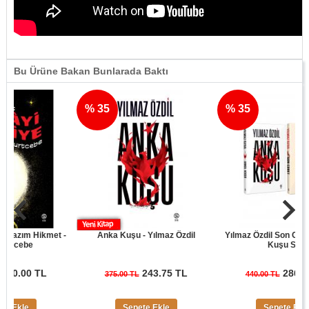
Bu Ürüne Bakan Bunlarada Baktı
% 35
% 35
ım Hikmet -
Anka Kuşu - Yılmaz Özdil
Yılmaz Özdil Son Cüret ve 
ebe
Kuşu Seti
00 TL
243.75 TL
286.00 TL
375.00 TL
440.00 TL
le
Sepete Ekle
Sepete Ekle