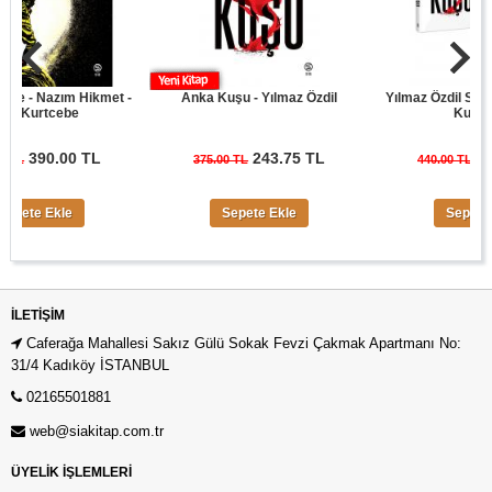
- Nazım Hikmet -
Anka Kuşu - Yılmaz Özdil
Yılmaz Özdil Son Cüre
urtcebe
Kuşu Seti
390.00 TL
243.75 TL
286.00
375.00 TL
440.00 TL
e Ekle
Sepete Ekle
Sepete Ekle
İLETIŞIM
Caferağa Mahallesi Sakız Gülü Sokak Fevzi Çakmak Apartmanı No:
31/4 Kadıköy İSTANBUL
02165501881
web@siakitap.com.tr
ÜYELİK İŞLEMLERİ